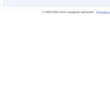
olga0504
qwertyn
© 2026 ООО «Сеть городских порталов» ·
Реклама н
маняш@
полета
Катти на Бугатти
Кр@шеная 
Маршмеллоу
МАЛ
Турбомодная
Жужжж