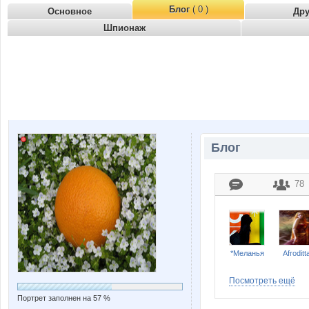
Блог
( 0 )
Основное
Др
Шпионаж
Блог
78
*Меланья
Afroditt
Посмотреть ещё
Портрет заполнен на 57 %