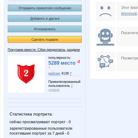
Fifo25
KNaty
Этот блог
Отправить приватное сообщение
блогеров
.
Добавить в друзья
Игнорировать
NADA77-77
Olushka
Посетит
Сделать подарок
Покупаем вместе: Сбор предоплаты, раздачи
Sunny smile
Tau
популярность:
Посмотре
-2
5289 место
↓
рейтинг
4138
?
Привилегированный
androlena
anetta_
пользователь
2
уровня
lamantin2011
lanaB1
Статистика портрета:
сейчас просматривают портрет - 0
зарегистрированные пользователи
посетившие портрет за 7 дней - 0